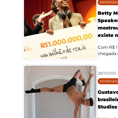
REPRESEN
Betty M
Speaker
mostrou
existe n
Com R$ 1 
chegada d
28/11/2025
REPRESEN
Gustavo
brasile
Studios