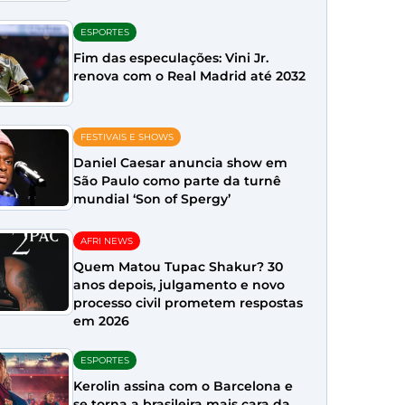
ESPORTES
Fim das especulações: Vini Jr.
renova com o Real Madrid até 2032
FESTIVAIS E SHOWS
Daniel Caesar anuncia show em
São Paulo como parte da turnê
mundial ‘Son of Spergy’
AFRI NEWS
Quem Matou Tupac Shakur? 30
anos depois, julgamento e novo
processo civil prometem respostas
em 2026
ESPORTES
Kerolin assina com o Barcelona e
se torna a brasileira mais cara da