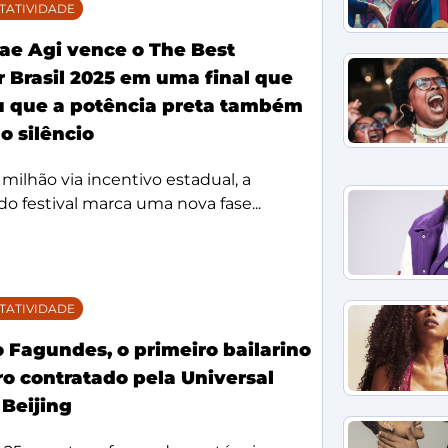
TATIVIDADE
ae Agi vence o The Best
 Brasil 2025 em uma final que
 que a potência preta também
o silêncio
milhão via incentivo estadual, a
o festival marca uma nova fase...
TATIVIDADE
 Fagundes, o primeiro bailarino
iro contratado pela Universal
 Beijing