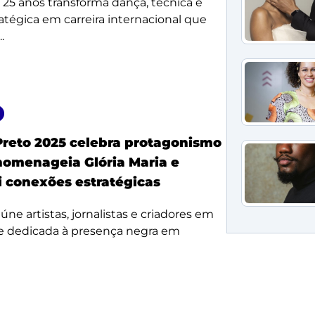
e 25 anos transforma dança, técnica e
ratégica em carreira internacional que
.
Preto 2025 celebra protagonismo
homenageia Glória Maria e
i conexões estratégicas
úne artistas, jornalistas e criadores em
e dedicada à presença negra em