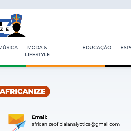
MÚSICA
MODA &
EDUCAÇÃO
ESP
LIFESTYLE
AFRICANIZE
Email:
africanizeoficialanalyctics@gmail.com