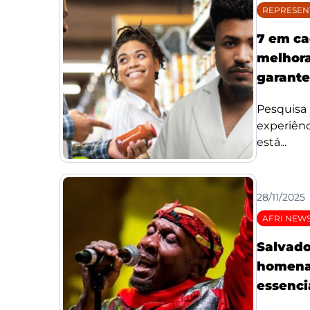
REPRESEN
7 em ca
melhora
garante
Pesquisa
experiênc
está...
28/11/2025
AFRI NEW
Salvado
homenag
essenci