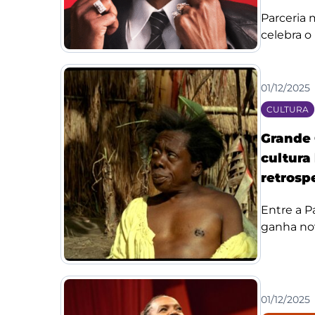
Parceria
celebra o 
01/12/2025
CULTURA
Grande 
cultura
retrosp
Entre a Pa
ganha no
01/12/2025