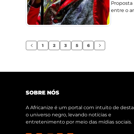
Proposta 
entre o ar
1
2
3
5
6
Anterior
Próximo
SOBRE NÓS
A Africanize é um portal com intuito de desta
o universo negro, levando notícias e
entretenimento por meio das mídias sociais.