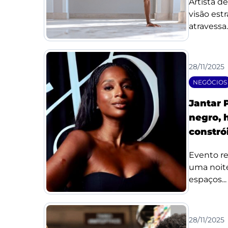
Artista d
visão est
atravessa..
28/11/2025
NEGÓCIOS
Jantar 
negro, 
constró
Evento re
uma noit
espaços...
28/11/2025