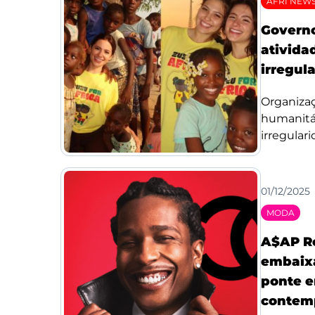
AFRI NEW
Govern
ativida
irregul
Organiza
humanitár
irregulari
01/12/2025
MODA
A$AP R
embaixa
ponte e
contem