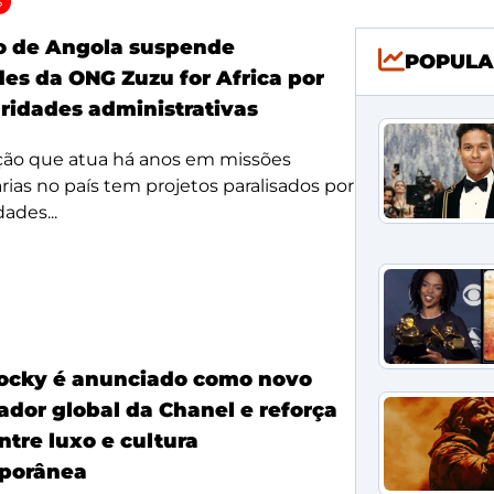
S
o de Angola suspende
POPULA
des da ONG Zuzu for Africa por
aridades administrativas
ção que atua há anos em missões
ias no país tem projetos paralisados por
dades...
ocky é anunciado como novo
dor global da Chanel e reforça
ntre luxo e cultura
porânea