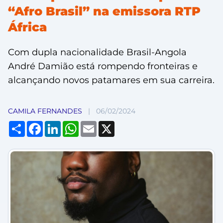
“Afro Brasil” na emissora RTP
África
Com dupla nacionalidade Brasil-Angola
André Damião está rompendo fronteiras e
alcançando novos patamares em sua carreira.
CAMILA FERNANDES
|
06/02/2024
Compartilhar
Facebook
LinkedIn
WhatsApp
Email
X