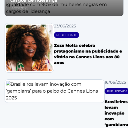
cargos de liderança
14/07/2025
23/06/2025
PUBLICIDADE
Zezé Motta celebra
protagonismo na publicidade e
vitória no Cannes Lions aos 80
anos
16/06/2025
PUBLICIDADE
Brasileiros
levam
inovação
com
‘gambiarra