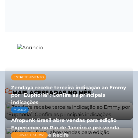
ENTRETENIMENTO
Zendaya recebe terceira indicação ao Emmy
MAIS ACESSADAS NO MÊS
por “Euphoria”; Confira as principais
indicações
MÚSICA
08/07/2026
Afropunk Brasil abre vendas para edição
Experience no Rio de Janeiro e pré-venda
para Salvador e Recife
FESTIVAIS E SHOWS