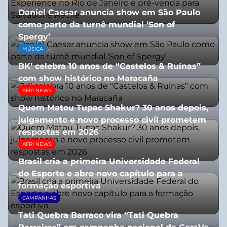
03/08/2026
Daniel Caesar anuncia show em São Paulo
como parte da turnê mundial ‘Son of
Spergy’
MÚSICA
05/08/2026
BK’ celebra 10 anos de “Castelos & Ruínas”
com show histórico no Maracaña
AFRI NEWS
06/08/2026
Quem Matou Tupac Shakur? 30 anos depois,
julgamento e novo processo civil prometem
respostas em 2026
AFRI NEWS
05/08/2026
Brasil cria a primeira Universidade Federal
do Esporte e abre novo capítulo para a
formação esportiva
CAMPANHAS
08/07/2026
Tati Quebra Barraco vira “Tati Quebra