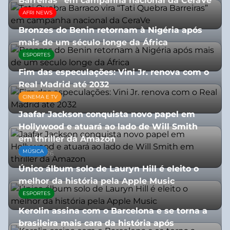
Barreiras” em campanha nacional da CeraVe
AFRI NEWS
08/07/2026
Bronzes do Benin retornam à Nigéria após
mais de um século longe da África
ESPORTES
08/07/2026
Fim das especulações: Vini Jr. renova com o
Real Madrid até 2032
CINEMA E TV
06/08/2026
Jaafar Jackson conquista novo papel em
Hollywood e atuará ao lado de Will Smith
em thriller da Amazon
MÚSICA
06/08/2026
Único álbum solo de Lauryn Hill é eleito o
melhor da história pela Apple Music
ESPORTES
06/08/2026
Kerolin assina com o Barcelona e se torna a
brasileira mais cara da história após