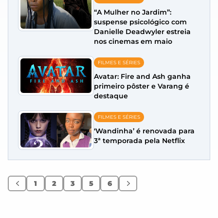
“A Mulher no Jardim”:
suspense psicológico com
Danielle Deadwyler estreia
nos cinemas em maio
FILMES E SÉRIES
Avatar: Fire and Ash ganha
primeiro pôster e Varang é
destaque
FILMES E SÉRIES
‘Wandinha’ é renovada para
3ª temporada pela Netflix
1
2
3
5
6
Anterior
Próximo