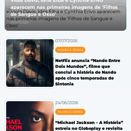
Viola Davis, Idris Elba e Cynthia Erivo
aparecem nas primeiras imagens de ‘Filhos
de Sangue e Osso’
17/07/2026
07/07/2026
FILMES E SÉRIES
Netflix anuncia “Nando Entre
Dois Mundos”, filme que
conclui a história de Nando
após cinco temporadas de
Sintonia
24/06/2026
FILMES E SÉRIES
“Michael Jackson – A História”
estreia no Globoplay e revisita