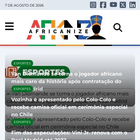
7 DE AGOSTO DE 2026
ESPORTES
ESPORTES
Yan Diomande se torna o jogador africano
mais caro da história após contratação do
Real Madrid
ESPORTES
07/08/2026
Vozinha é apresentado pelo Colo-Colo e
recebe camisa oficial em cerimônia especial
no Chile
ESPORTES
06/08/2026
Fim das especulações: Vini Jr. renova com o