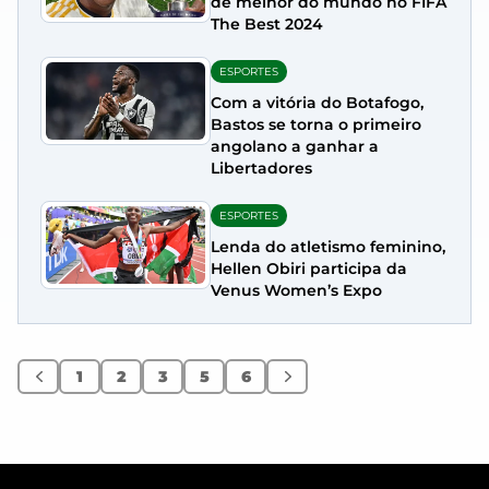
de melhor do mundo no FIFA
The Best 2024
ESPORTES
Com a vitória do Botafogo,
Bastos se torna o primeiro
angolano a ganhar a
Libertadores
ESPORTES
Lenda do atletismo feminino,
Hellen Obiri participa da
Venus Women’s Expo
1
2
3
5
6
Anterior
Próximo