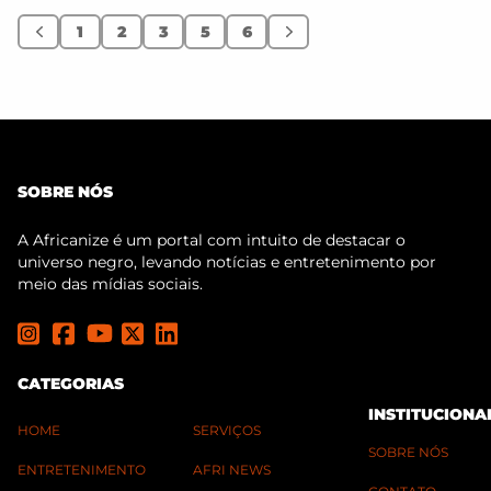
1
2
3
5
6
Anterior
Próximo
SOBRE NÓS
A Africanize é um portal com intuito de destacar o
universo negro, levando notícias e entretenimento por
meio das mídias sociais.
CATEGORIAS
INSTITUCIONA
HOME
SERVIÇOS
SOBRE NÓS
ENTRETENIMENTO
AFRI NEWS