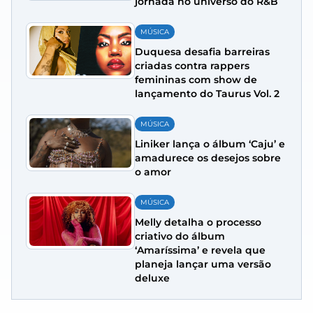
jornada no universo do R&B
MÚSICA
Duquesa desafia barreiras
criadas contra rappers
femininas com show de
lançamento do Taurus Vol. 2
MÚSICA
Liniker lança o álbum ‘Caju’ e
amadurece os desejos sobre
o amor
MÚSICA
Melly detalha o processo
criativo do álbum
‘Amaríssima’ e revela que
planeja lançar uma versão
deluxe