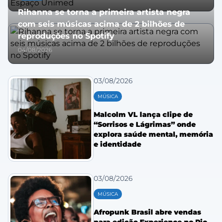
Rihanna se torna a primeira artista negra
com seis músicas acima de 2 bilhões de
reproduções no Spotify
04/08/2026
03/08/2026
MÚSICA
Malcolm VL lança clipe de
“Sorrisos e Lágrimas” onde
explora saúde mental, memória
e identidade
03/08/2026
MÚSICA
Afropunk Brasil abre vendas