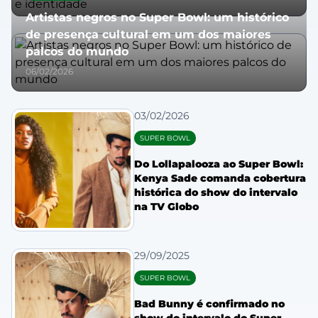
Artistas negros no Super Bowl: um histórico
de presença cultural em um dos maiores
palcos do mundo
06/02/2026
03/02/2026
SUPER BOWL
Do Lollapalooza ao Super Bowl:
Kenya Sade comanda cobertura
histórica do show do intervalo
na TV Globo
29/09/2025
SUPER BOWL
Bad Bunny é confirmado no