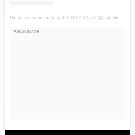
Um post compartilhado por K E N Y A S A D E (@sadeekenya)