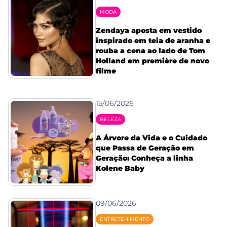
MODA
Zendaya aposta em vestido
inspirado em teia de aranha e
rouba a cena ao lado de Tom
Holland em première de novo
filme
15/06/2026
BELEZA
A Árvore da Vida e o Cuidado
que Passa de Geração em
Geração: Conheça a linha
Kolene Baby
09/06/2026
ENTRETENIMENTO