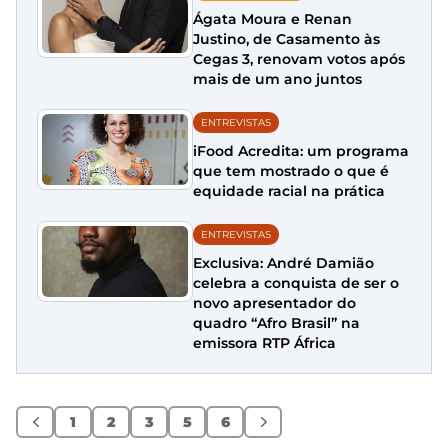
Ágata Moura e Renan
Justino, de Casamento às
Cegas 3, renovam votos após
mais de um ano juntos
ENTREVISTAS
iFood Acredita: um programa
que tem mostrado o que é
equidade racial na prática
ENTREVISTAS
Exclusiva: André Damião
celebra a conquista de ser o
novo apresentador do
quadro “Afro Brasil” na
emissora RTP África
1
2
3
5
6
Anterior
Próximo