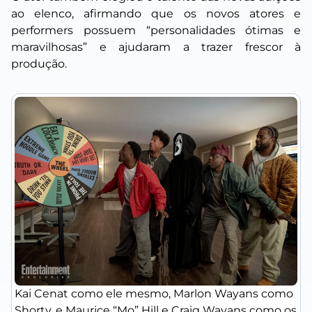
ao elenco, afirmando que os novos atores e
performers possuem “personalidades ótimas e
maravilhosas” e ajudaram a trazer frescor à
produção.
Kai Cenat como ele mesmo, Marlon Wayans como
Shorty, e Maurice “Mo” Hill e Craig Wayans como os