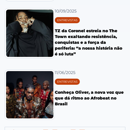
10/09/2025
ENTREVISTAS
TZ da Coronel estreia no The
Town exaltando resistência,
conquistas e a força da
periferia: “a nossa história não
é só luta”
11/06/2025
ENTREVISTAS
Conheça Oliver, a nova voz que
que dá ritmo ao Afrobeat no
Brasil