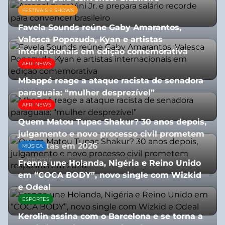
FESTIVAIS E SHOWS
27/07/2026
Favela Sounds reúne Gaby Amarantos,
Valesca Popozuda, Kyan e artistas
internacionais em edição comemorativa
AFRI NEWS
31/07/2026
Mbappé reage a ataque racista de senadora
paraguaia: “mulher desprezível”
AFRI NEWS
07/07/2026
Quem Matou Tupac Shakur? 30 anos depois,
julgamento e novo processo civil prometem
respostas em 2026
MÚSICA
05/08/2026
Frenna une Holanda, Nigéria e Reino Unido
em “COCA BODY”, novo single com Wizkid
e Odeal
ESPORTES
07/07/2026
Kerolin assina com o Barcelona e se torna a