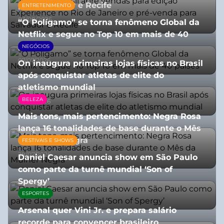
para Salvador e Recife
ENTRETENIMENTO
03/08/2026
“O Polígamo” se torna fenômeno Global da
Netflix e segue no Top 10 em mais de 40
países
NEGÓCIOS
07/07/2026
On inaugura primeiras lojas físicas no Brasil
após conquistar atletas de elite do
atletismo mundial
BELEZA
07/07/2026
Mais tons, mais pertencimento: Negra Rosa
lança 16 tonalidades de base durante o Mês
da Mulher Negra
FESTIVAIS E SHOWS
28/07/2026
Daniel Caesar anuncia show em São Paulo
como parte da turnê mundial ‘Son of
Spergy’
ESPORTES
05/08/2026
Arsenal quer Vini Jr. e prepara salário
recorde para convencer brasileiro