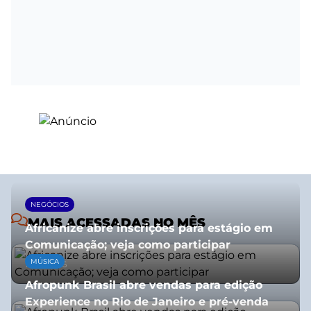
NEGÓCIOS
MAIS ACESSADAS NO MÊS
Africanize abre inscrições para estágio em
Comunicação; veja como participar
MÚSICA
13/01/2026
Afropunk Brasil abre vendas para edição
Experience no Rio de Janeiro e pré-venda