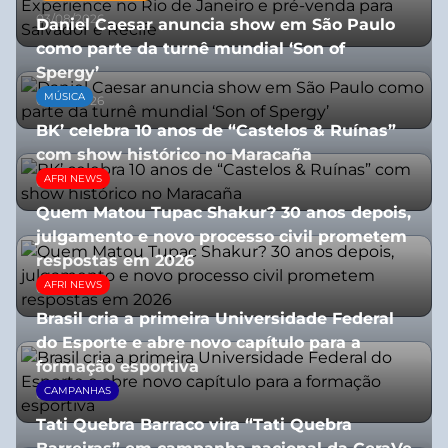
03/08/2026
Daniel Caesar anuncia show em São Paulo
como parte da turnê mundial ‘Son of
Spergy’
MÚSICA
05/08/2026
BK’ celebra 10 anos de “Castelos & Ruínas”
com show histórico no Maracaña
AFRI NEWS
06/08/2026
Quem Matou Tupac Shakur? 30 anos depois,
julgamento e novo processo civil prometem
respostas em 2026
AFRI NEWS
05/08/2026
Brasil cria a primeira Universidade Federal
do Esporte e abre novo capítulo para a
formação esportiva
CAMPANHAS
08/07/2026
Tati Quebra Barraco vira “Tati Quebra