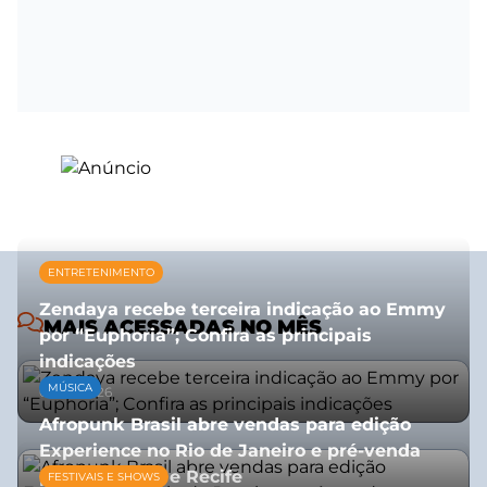
ENTRETENIMENTO
Zendaya recebe terceira indicação ao Emmy
MAIS ACESSADAS NO MÊS
por “Euphoria”; Confira as principais
indicações
MÚSICA
08/07/2026
Afropunk Brasil abre vendas para edição
Experience no Rio de Janeiro e pré-venda
para Salvador e Recife
FESTIVAIS E SHOWS