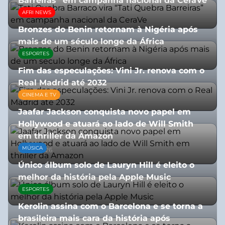
Barreiras” em campanha nacional da CeraVe
AFRI NEWS
08/07/2026
Bronzes do Benin retornam à Nigéria após
mais de um século longe da África
ESPORTES
08/07/2026
Fim das especulações: Vini Jr. renova com o
Real Madrid até 2032
CINEMA E TV
06/08/2026
Jaafar Jackson conquista novo papel em
Hollywood e atuará ao lado de Will Smith
em thriller da Amazon
MÚSICA
06/08/2026
Único álbum solo de Lauryn Hill é eleito o
melhor da história pela Apple Music
ESPORTES
06/08/2026
Kerolin assina com o Barcelona e se torna a
brasileira mais cara da história após