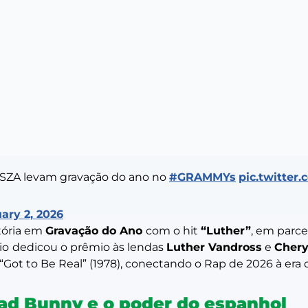
e SZA levam gravação do ano no
#GRAMMYs
pic.twitter
ary 2, 2026
itória em
Gravação do Ano
com o hit
“Luther”
, em parc
trio dedicou o prêmio às lendas
Luther Vandross
e
Chery
 “Got to Be Real” (1978), conectando o Rap de 2026 à era
Bad Bunny e o poder do espanhol