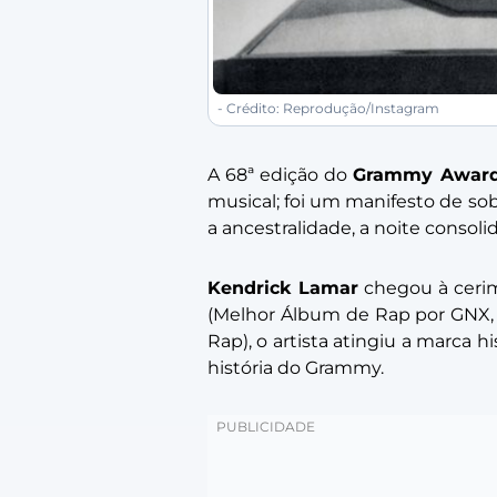
- Crédito: Reprodução/Instagram
A 68ª edição do
Grammy Awar
musical; foi um manifesto de so
a ancestralidade, a noite consol
Kendrick Lamar
chegou à cerim
(Melhor Álbum de Rap por
GNX
Rap), o artista atingiu a marca h
história do Grammy.