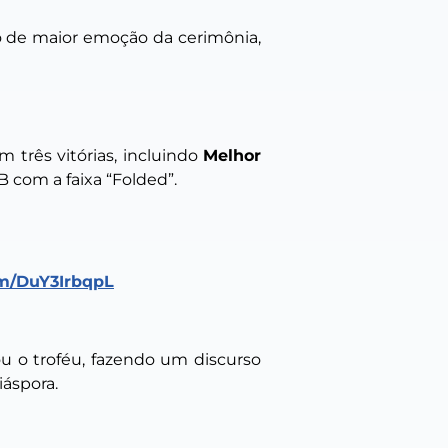
to de maior emoção da cerimônia,
m três vitórias, incluindo
Melhor
com a faixa “Folded”.
om/DuY3IrbqpL
u o troféu, fazendo um discurso
iáspora.