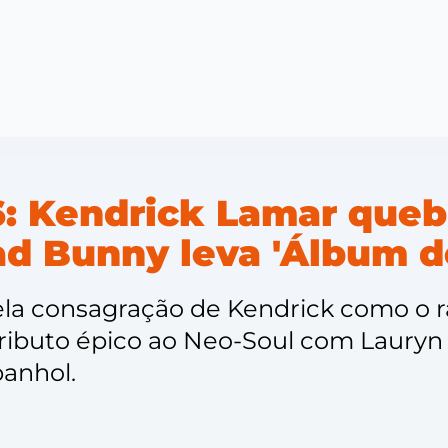
 Kendrick Lamar queb
Bad Bunny leva 'Álbum d
ela consagração de Kendrick como o 
ibuto épico ao Neo-Soul com Lauryn Hil
anhol.