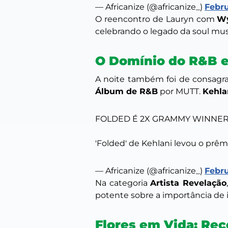
— Africanize (@africanize_)
Febru
O reencontro de Lauryn com
Wy
celebrando o legado da soul mu
O Domínio do R&B e
A noite também foi de consagr
Álbum de R&B
por
MUTT
.
Kehla
FOLDED É 2X GRAMMY WINNER
'Folded' de Kehlani levou o prê
— Africanize (@africanize_)
Febru
Na categoria
Artista Revelação
potente sobre a importância de 
Flores em Vida: Re