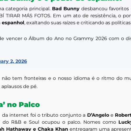
a categoria principal.
Bad Bunny
desbancou favoritos 
BÍ TIRAR MÁS FOTOS
. Em um ato de resistência, o po
m
espanhol
, exaltando suas raízes e criticando as polític
de vencer o Álbum do Ano no Grammy 2026 com o di
ary 2, 2026
 não tem fronteiras e o nosso idioma é o ritmo do m
b aplausos de pé.
a’ no Palco
a internet foi o tributo conjunto a
D’Angelo
e
Rober
” do R&B e Soul ocupou o palco. Nomes como
Luck
alah Hathaway e Chaka Khan
entregaram uma apresenta