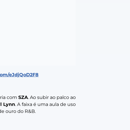
.com/eJdjQoD2F8
eria com
SZA
. Ao subir ao palco ao
l Lynn
. A faixa é uma aula de uso
 de ouro do R&B.