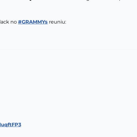
Flack no
#GRAMMYs
reuniu:
MuqftFP3