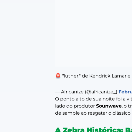
🚨 "luther." de Kendrick Lamar 
— Africanize (@africanize_)
Febru
O ponto alto de sua noite foi a v
lado do produtor
Sounwave
, o 
de
sample
ao resgatar o clássico
A Zebra Histórica: 