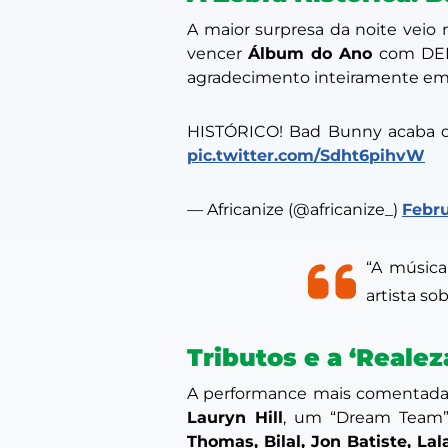
A maior surpresa da noite veio n
vencer
Álbum do Ano
com
DE
agradecimento inteiramente e
HISTÓRICO! Bad Bunny acaba 
pic.twitter.com/Sdht6pihvW
— Africanize (@africanize_)
Febru
“A música
artista so
Tributos e a ‘Realez
A performance mais comentada d
Lauryn Hill
, um “Dream Team
Thomas, Bilal, Jon Batiste, L