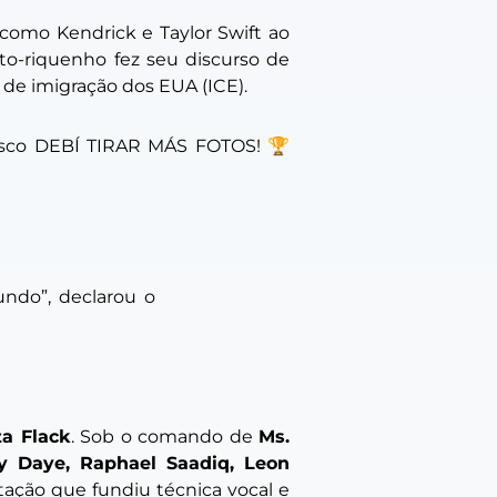
como Kendrick e Taylor Swift ao
rto-riquenho fez seu discurso de
as de imigração dos EUA (ICE).
sco DEBÍ TIRAR MÁS FOTOS! 🏆
undo”
, declarou o
ta Flack
. Sob o comando de
Ms.
y Daye, Raphael Saadiq, Leon
ção que fundiu técnica vocal e