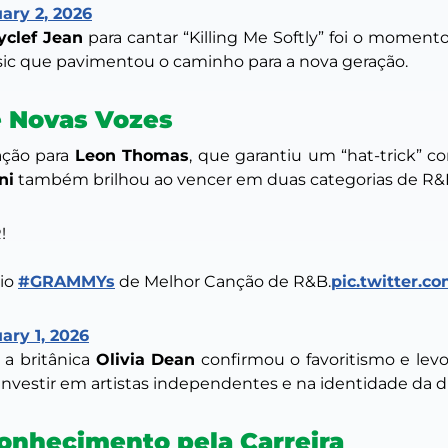
ary 2, 2026
clef Jean
para cantar “Killing Me Softly” foi o momen
sic que pavimentou o caminho para a nova geração.
 Novas Vozes
ação para
Leon Thomas
, que garantiu um “hat-trick” co
ni
também brilhou ao vencer em duas categorias de R&B 
!
mio
#GRAMMYs
de Melhor Canção de R&B.
pic.twitter.c
ary 1, 2026
, a britânica
Olivia Dean
confirmou o favoritismo e levo
investir em artistas independentes e na identidade da d
conhecimento pela Carreira