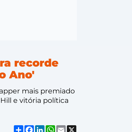
ra recorde
o Ano'
rapper mais premiado
l e vitória política
Compartilhar
Facebook
LinkedIn
WhatsApp
Email
X