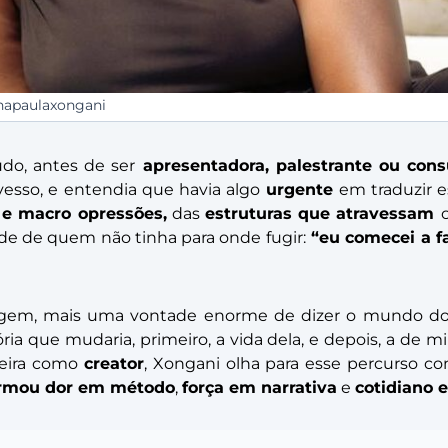
napaulaxongani
údo, antes de ser
apresentadora, palestrante ou cons
esso, e entendia que havia algo
urgente
em traduzir e
 e macro opressões,
das
estruturas que atravessam
dade de quem não tinha para onde fugir:
“eu comecei a f
gem, mais uma vontade enorme de dizer o mundo do 
ia que mudaria, primeiro, a vida dela, e depois, a de m
reira como
creator
, Xongani olha para esse percurso c
ormou dor em método
,
força em narrativa
e
cotidiano 