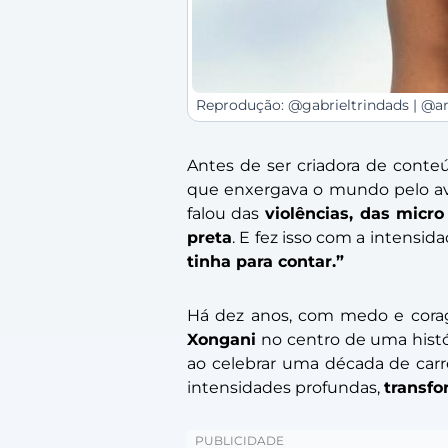
Reprodução: @gabrieltrindads | @a
Antes de ser criadora de conte
que enxergava o mundo pelo av
falou das
violências, das micro
preta
. E fez isso com a intensi
tinha para contar.”
Há dez anos, com medo e cora
Xongani
no centro de uma histór
ao celebrar uma década de car
intensidades profundas,
transf