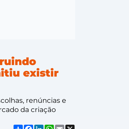
ruindo
tiu existir
scolhas, renúncias e
rcado da criação
Compartilhar
Facebook
LinkedIn
WhatsApp
Email
X