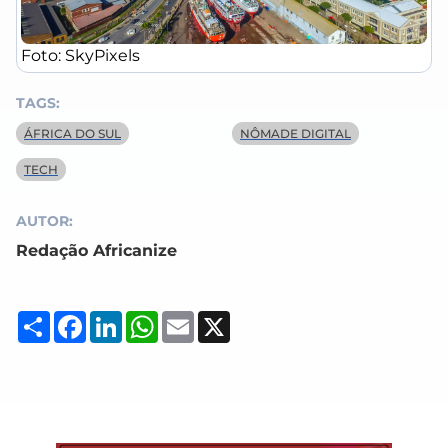
Foto: SkyPixels
TAGS:
ÁFRICA DO SUL
NÔMADE DIGITAL
TECH
AUTOR:
Redação Africanize
Compartilhar
Facebook
LinkedIn
WhatsApp
Email
X