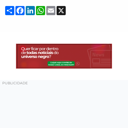
Compartilhar
Facebook
LinkedIn
WhatsApp
Email
X