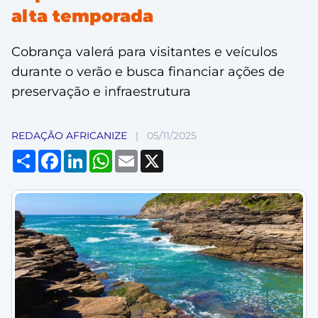
alta temporada
Cobrança valerá para visitantes e veículos
durante o verão e busca financiar ações de
preservação e infraestrutura
REDAÇÃO AFRICANIZE
|
05/11/2025
Compartilhar
Facebook
LinkedIn
WhatsApp
Email
X