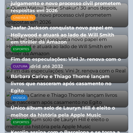
julgamento e novo processo civil prometem
respostas em 2026
CINEMA E TV
05/08/2026
Jaafar Jackson conquista novo papel em
Hollywood e atuará ao lado de Will Smith
em thriller da Amazon
ESPORTES
06/08/2026
Fim das especulações: Vini Jr. renova com o
Real Madrid até 2032
CULTURA
06/08/2026
Bárbara Carine e Thiago Thomé lançam
livros que nasceram após casamento no
Egito
MÚSICA
10/07/2026
Único álbum solo de Lauryn Hill é eleito o
melhor da história pela Apple Music
ESPORTES
06/08/2026
Kerolin assina com o Barcelona e se torna a