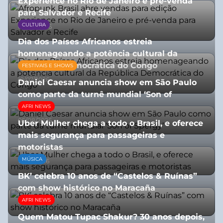
Experience no Rio de Janeiro e pré-venda
para Salvador e Recife
CULTURA
03/08/2026
Dia dos Países Africanos estreia
homenageando a potência cultural da
República Democrática do Congo
FESTIVAIS E SHOWS
10/07/2026
Daniel Caesar anuncia show em São Paulo
como parte da turnê mundial ‘Son of
Spergy’
AFRI NEWS
05/08/2026
Uber Mulher chega a todo o Brasil, e oferece
mais segurança para passageiras e
motoristas
MÚSICA
10/07/2026
BK’ celebra 10 anos de “Castelos & Ruínas”
com show histórico no Maracaña
AFRI NEWS
06/08/2026
Quem Matou Tupac Shakur? 30 anos depois,