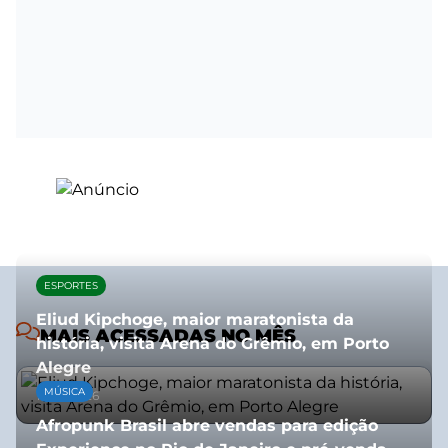
ESPORTES
Eliud Kipchoge, maior maratonista da
MAIS ACESSADAS NO MÊS
história, visita Arena do Grêmio, em Porto
Alegre
MÚSICA
10/07/2026
Afropunk Brasil abre vendas para edição