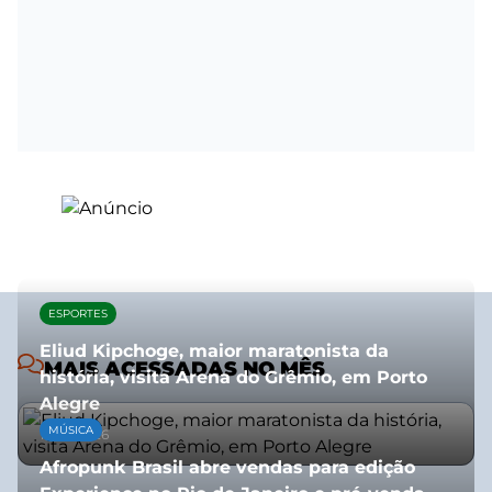
ESPORTES
Eliud Kipchoge, maior maratonista da
MAIS ACESSADAS NO MÊS
história, visita Arena do Grêmio, em Porto
Alegre
MÚSICA
10/07/2026
Afropunk Brasil abre vendas para edição