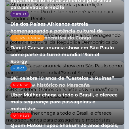
Experience no Rio de Janeiro e pré-venda
para Salvador e Recife
CULTURA
03/08/2026
Dia dos Países Africanos estreia
homenageando a potência cultural da
República Democrática do Congo
FESTIVAIS E SHOWS
10/07/2026
Daniel Caesar anuncia show em São Paulo
como parte da turnê mundial ‘Son of
Spergy’
MÚSICA
05/08/2026
BK’ celebra 10 anos de “Castelos & Ruínas”
com show histórico no Maracaña
AFRI NEWS
06/08/2026
Uber Mulher chega a todo o Brasil, e oferece
mais segurança para passageiras e
motoristas
AFRI NEWS
10/07/2026
Quem Matou Tupac Shakur? 30 anos depois,