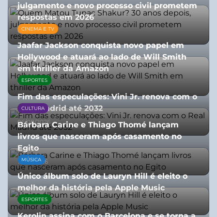
julgamento e novo processo civil prometem
respostas em 2026
CINEMA E TV
05/08/2026
Jaafar Jackson conquista novo papel em
Hollywood e atuará ao lado de Will Smith
em thriller da Amazon
ESPORTES
06/08/2026
Fim das especulações: Vini Jr. renova com o
Real Madrid até 2032
CULTURA
06/08/2026
Bárbara Carine e Thiago Thomé lançam
livros que nasceram após casamento no
Egito
MÚSICA
10/07/2026
Único álbum solo de Lauryn Hill é eleito o
melhor da história pela Apple Music
ESPORTES
06/08/2026
Kerolin assina com o Barcelona e se torna a