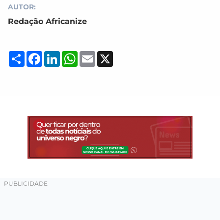
AUTOR:
Redação Africanize
Compartilhar
Facebook
LinkedIn
WhatsApp
Email
X