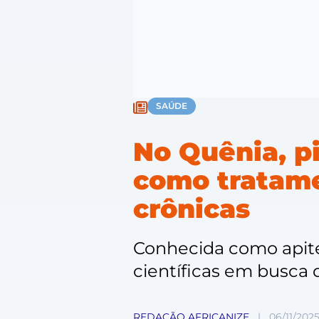
SAÚDE
No Quênia, p
como tratame
crônicas
Conhecida como apiter
científicas em busca 
REDAÇÃO AFRICANIZE
|
06/11/202