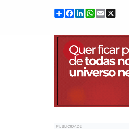
Compartilhar
Facebook
LinkedIn
WhatsApp
Email
X