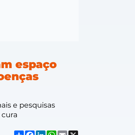
am espaço
doenças
ais e pesquisas
 cura
Compartilhar
Facebook
LinkedIn
WhatsApp
Email
X