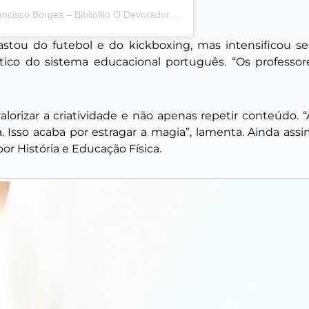
Uma publicação compartilhada por Francisco Borges – Bibliófilo O Devoradorsaurius Livros & Atleta (@fb_bibliofiloakadevoradorlivro)
stou do futebol e do kickboxing, mas intensificou se
rítico do sistema educacional português. “Os professo
lorizar a criatividade e não apenas repetir conteúdo. “
Isso acaba por estragar a magia”, lamenta. Ainda assim
or História e Educação Física.