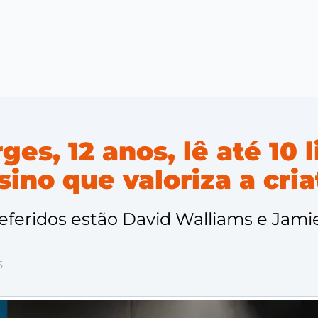
es, 12 anos, lê até 10 l
ino que valoriza a cria
referidos estão David Walliams e Jami
5