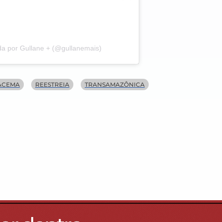
a por Gullane + (@gullanemais)
ACEMA
REESTREIA
TRANSAMAZÔNICA