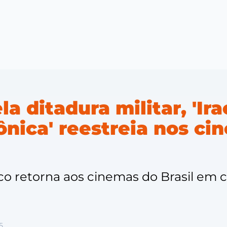
a ditadura militar, 'I
nica' reestreia nos ci
ico retorna aos cinemas do Brasil em
5