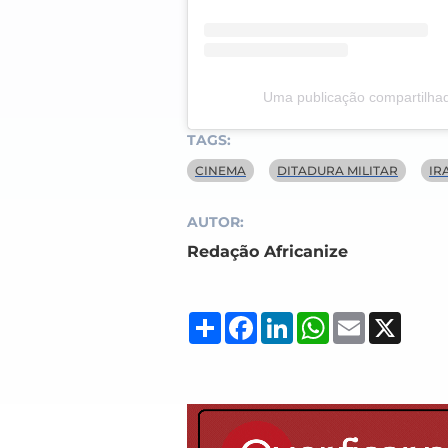
Uma publicação compartilhad
TAGS:
CINEMA
DITADURA MILITAR
IR
AUTOR:
Redação Africanize
Compartilhar
Facebook
LinkedIn
WhatsApp
Email
X