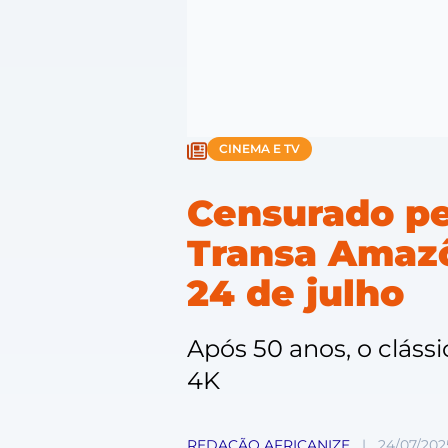
CINEMA E TV
Censurado pel
Transa Amazô
24 de julho
Após 50 anos, o cláss
4K
REDAÇÃO AFRICANIZE
|
24/07/202