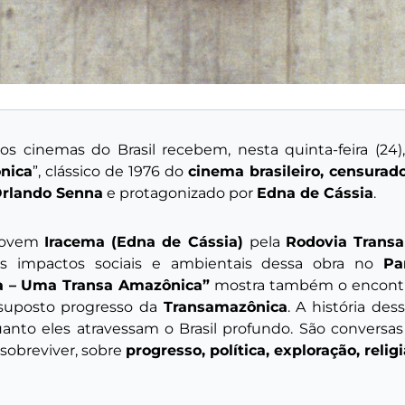
 os cinemas do Brasil recebem, nesta quinta-feira (24
nica
”, clássico de 1976 do
cinema brasileiro, censurado
rlando Senna
e protagonizado por
Edna de Cássia
.
 jovem
Iracema (Edna de Cássia)
pela
Rodovia Trans
os impactos sociais e ambientais dessa obra no
Pa
a – Uma Transa Amazônica”
mostra também o encontr
 suposto progresso da
Transamazônica
. A história de
anto eles atravessam o Brasil profundo. São convers
 sobreviver, sobre
progresso, política, exploração, reli