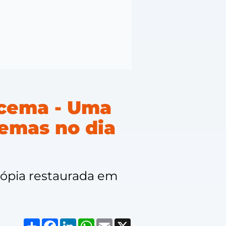
racema - Uma
nemas no dia
 cópia restaurada em
Compartilhar
Facebook
LinkedIn
WhatsApp
Email
X