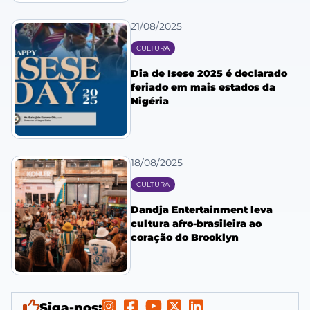
21/08/2025
CULTURA
Dia de Isese 2025 é declarado
feriado em mais estados da
Nigéria
18/08/2025
CULTURA
Dandja Entertainment leva
cultura afro-brasileira ao
coração do Brooklyn
Siga-nos: