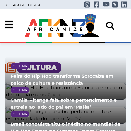
8 DE AGOSTO DE 2026
CULTURA
CULTURA
Feira do Hip Hop transforma Sorocaba em
palco de cultura e resistência
CULTURA
02/09/2025
Camila Pitanga fala sobre pertencimento e
estreia ao lado do pai em ‘Malês’
CULTURA
27/08/2025
Brasil conquista título inédito no mundial de