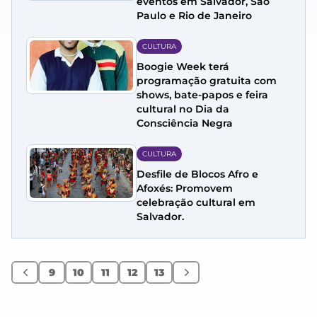
eventos em Salvador, São
Paulo e Rio de Janeiro
CULTURA
Boogie Week terá
programação gratuita com
shows, bate-papos e feira
cultural no Dia da
Consciência Negra
CULTURA
Desfile de Blocos Afro e
Afoxés: Promovem
celebração cultural em
Salvador.
9
10
11
12
13
Anterior
Próximo