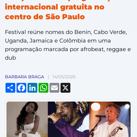
internacional gratuita no
centro de São Paulo
Festival reúne nomes do Benin, Cabo Verde,
Uganda, Jamaica e Colômbia em uma
programação marcada por afrobeat, reggae e
dub
BARBARA BRAGA
|
14/05/2026
Compartilhar
Facebook
LinkedIn
WhatsApp
Email
X