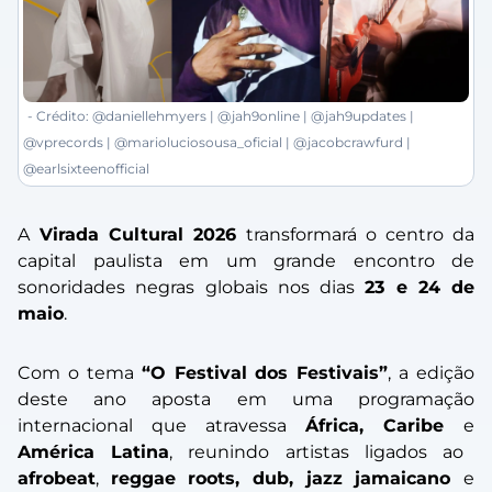
- Crédito: @daniellehmyers | @jah9online | @jah9updates |
@vprecords | @marioluciosousa_oficial | @jacobcrawfurd |
@earlsixteenofficial
A
Virada Cultural 2026
transformará o centro da
capital paulista em um grande encontro de
sonoridades negras globais nos dias
23 e 24 de
maio
.
Com o tema
“O Festival dos Festivais”
, a edição
deste ano aposta em uma programação
internacional que atravessa
África, Caribe
e
América Latina
, reunindo artistas ligados ao
afrobeat
,
reggae roots, dub, jazz jamaicano
e