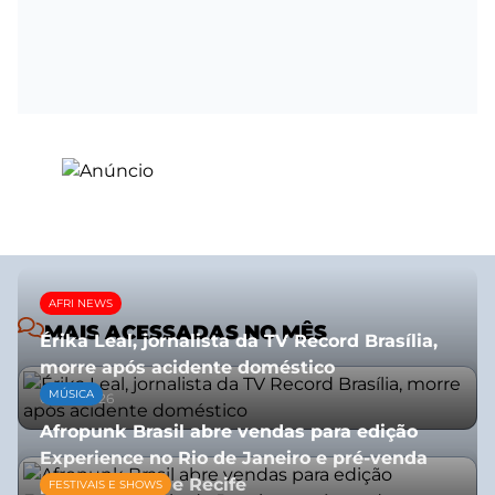
AFRI NEWS
MAIS ACESSADAS NO MÊS
Érika Leal, jornalista da TV Record Brasília,
morre após acidente doméstico
MÚSICA
08/07/2026
Afropunk Brasil abre vendas para edição
Experience no Rio de Janeiro e pré-venda
para Salvador e Recife
FESTIVAIS E SHOWS