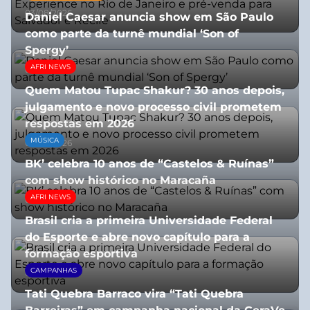
03/08/2026
Daniel Caesar anuncia show em São Paulo
como parte da turnê mundial ‘Son of
Spergy’
AFRI NEWS
05/08/2026
Quem Matou Tupac Shakur? 30 anos depois,
julgamento e novo processo civil prometem
respostas em 2026
MÚSICA
05/08/2026
BK’ celebra 10 anos de “Castelos & Ruínas”
com show histórico no Maracaña
AFRI NEWS
06/08/2026
Brasil cria a primeira Universidade Federal
do Esporte e abre novo capítulo para a
formação esportiva
CAMPANHAS
08/07/2026
Tati Quebra Barraco vira “Tati Quebra