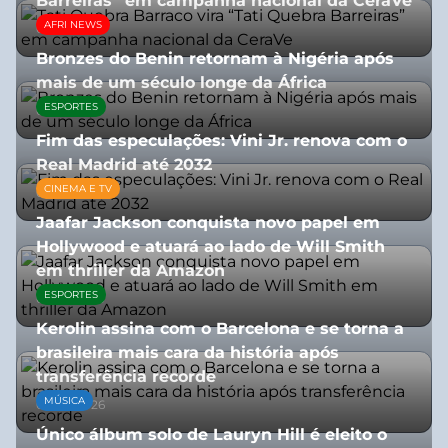
Barreiras” em campanha nacional da CeraVe
AFRI NEWS
08/07/2026
Bronzes do Benin retornam à Nigéria após
mais de um século longe da África
ESPORTES
08/07/2026
Fim das especulações: Vini Jr. renova com o
Real Madrid até 2032
CINEMA E TV
06/08/2026
Jaafar Jackson conquista novo papel em
Hollywood e atuará ao lado de Will Smith
em thriller da Amazon
ESPORTES
06/08/2026
Kerolin assina com o Barcelona e se torna a
brasileira mais cara da história após
transferência recorde
MÚSICA
04/08/2026
Único álbum solo de Lauryn Hill é eleito o