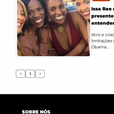
Issa Rae 
presente
entende
Atriz e cri
limitações
Obama...
1
Anterior
Próximo
SOBRE NÓS