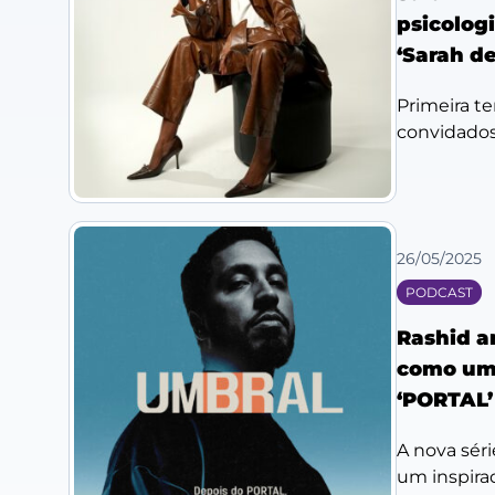
psicologi
‘Sarah de
Primeira t
convidados 
26/05/2025
PODCAST
Rashid a
como uma
‘PORTAL’
A nova séri
um inspirad