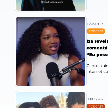
15/05/2025
PODCAST
Iza reve
comentár
“Eu poss
Cantora ai
internet co
08/05/2025
PODCAST