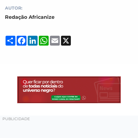
AUTOR:
Redação Africanize
Compartilhar
Facebook
LinkedIn
WhatsApp
Email
X