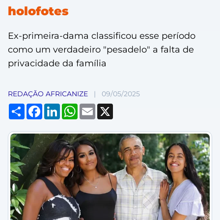
holofotes
Ex-primeira-dama classificou esse período
como um verdadeiro "pesadelo" a falta de
privacidade da família
REDAÇÃO AFRICANIZE
|
09/05/2025
Compartilhar
Facebook
LinkedIn
WhatsApp
Email
X