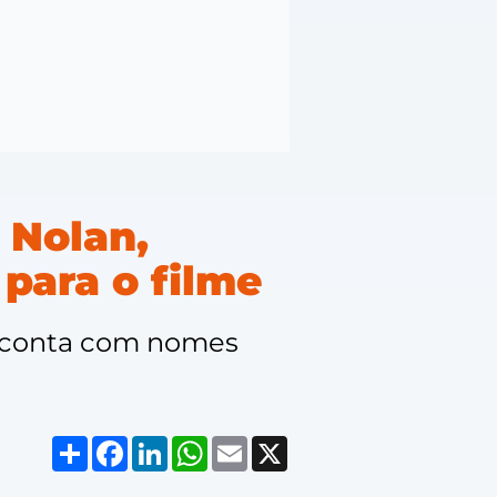
 Nolan,
 para o filme
e conta com nomes
Compartilhar
Facebook
LinkedIn
WhatsApp
Email
X